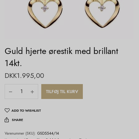
Guld hjerte ørestik med brillant
14kt.
DKK
1.995,00
TILFØJ TIL KURV
ADD TO WISHLIST
SHARE
Varenummer (SKU):
GSD5544/14