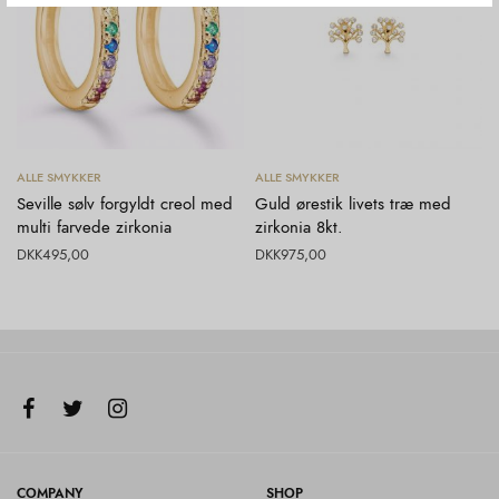
Tilføj til kurv
Tilføj til kurv
ALLE SMYKKER
ALLE SMYKKER
Seville sølv forgyldt creol med
Guld ørestik livets træ med
multi farvede zirkonia
zirkonia 8kt.
DKK
495,00
DKK
975,00
COMPANY
SHOP