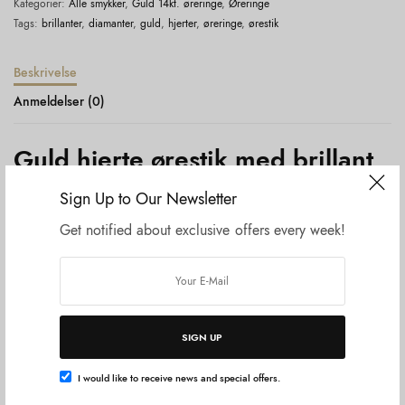
Kategorier:
Alle smykker
,
Guld 14kt. øreringe
,
Øreringe
Tags:
brillanter
,
diamanter
,
guld
,
hjerter
,
øreringe
,
ørestik
Beskrivelse
Anmeldelser (0)
Guld hjerte ørestik med brillant
14kt.
Sign Up to Our Newsletter
Ct. 2×0,01 W.SI
Get notified about exclusive offers every week!
Relaterede varer
SIGN UP
I would like to receive news and special offers.