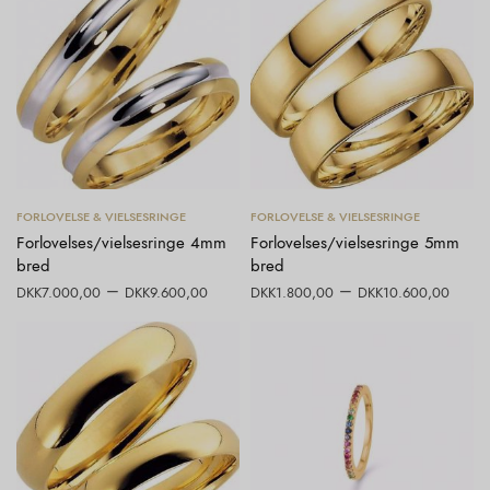
Vælg muligheder
Vælg muligheder
FORLOVELSE & VIELSESRINGE
FORLOVELSE & VIELSESRINGE
Forlovelses/vielsesringe 4mm
Forlovelses/vielsesringe 5mm
bred
bred
–
–
DKK
7.000,00
DKK
9.600,00
DKK
1.800,00
DKK
10.600,00