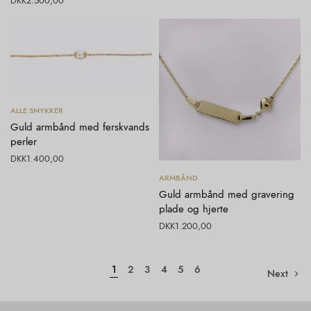
DKK
2.500,00
Tilføj til kurv
ALLE SMYKKER
Guld armbånd med ferskvands
perler
DKK
1.400,00
Tilføj til kurv
ARMBÅND
Guld armbånd med gravering
plade og hjerte
DKK
1.200,00
1
2
3
4
5
6
Next