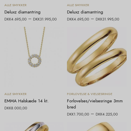
Vælg muligheder
Vælg muligheder
ALLE SMYKKER
ALLE SMYKKER
Deluxz diamantring
Deluxz diamantring
–
–
DKK
4.695,00
DKK
31.995,00
DKK
4.695,00
DKK
31.995,00
Tilføj til kurv
Vælg muligheder
ALLE SMYKKER
FORLOVELSE & VIELSESRINGE
EMMA Halskæde 14 kt.
Forlovelses/vielsesringe 3mm
bred
DKK
8.000,00
–
DKK
1.700,00
DKK
4.225,00