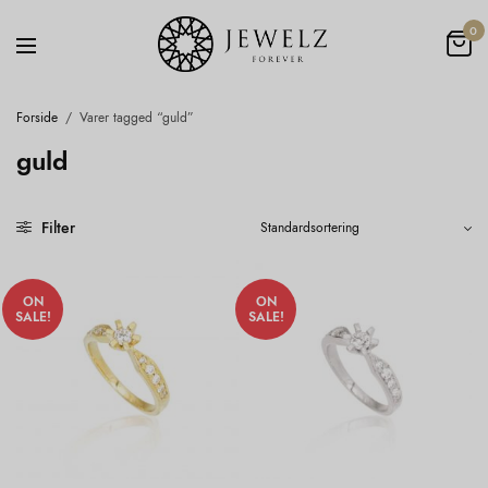
0
Forside
/
Varer tagged “guld”
guld
Filter
ON
ON
SALE!
SALE!