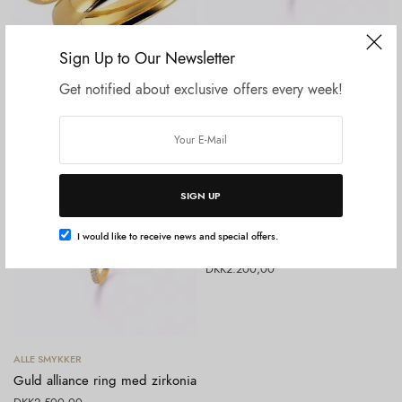
Sign Up to Our Newsletter
Vælg muligheder
Vælg muligheder
FORLOVELSE & VIELSESRINGE
ALLE SMYKKER
Forlovelses/vielsesringe 5mm
Guld alliance ring med safir,
Get notified about exclusive offers every week!
bred
rubin, ioliti, tsavoulite
–
DKK
1.800,00
DKK
11.300,00
DKK
2.800,00
SIGN UP
Tilføj til kurv
ALLE SMYKKER
Guld armbånd 14kt. med
I would like to receive news and special offers.
zirkonia
DKK
2.200,00
Vælg muligheder
ALLE SMYKKER
Guld alliance ring med zirkonia