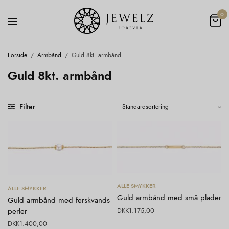
0
Forside
/
Armbånd
/
Guld 8kt. armbånd
Guld 8kt. armbånd
Filter
Tilføj til kurv
Tilføj til kurv
ALLE SMYKKER
ALLE SMYKKER
Guld armbånd med små plader
Guld armbånd med ferskvands
perler
DKK
1.175,00
DKK
1.400,00