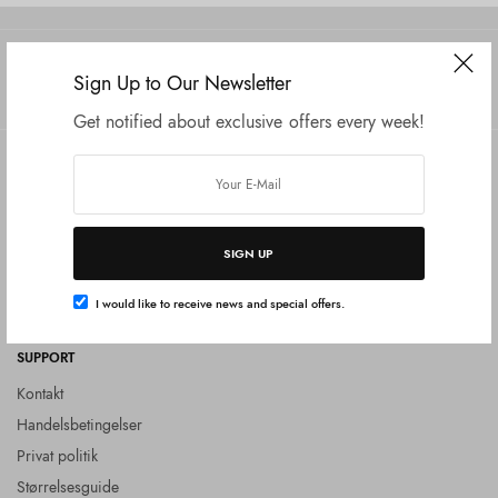
Sign Up to Our Newsletter
Get notified about exclusive offers every week!
COMPANY
SHOP
Om Jewelz
Alle smykker
Retur
SIGN UP
Blog
Om diamanter
I would like to receive news and special offers.
SUPPORT
Kontakt
Handelsbetingelser
Privat politik
Størrelsesguide