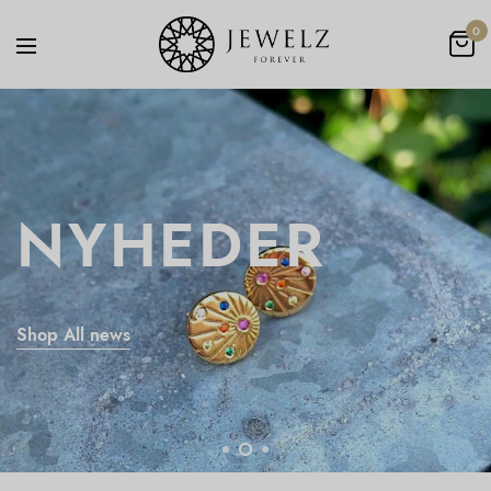
0
NYHEDER
DIAMANTSMYKKER
Shop The Collection
shop all sale
Shop All news