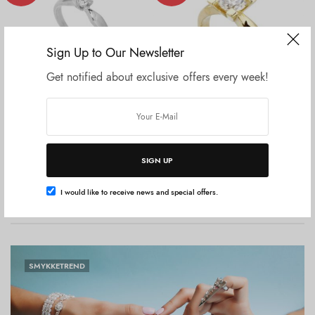
Sign Up to Our Newsletter
Get notified about exclusive offers every week!
Vælg muligheder
Vælg muligheder
ALLE SMYKKER
FORLOVELSE & VIELSESRINGE
Starz diamantring
Tilbud -Jewelz 1,00 ct.
DKK
5.890,00
DKK
3.995,00
DKK
126.645,00
DKK
70.795,00
SIGN UP
I would like to receive news and special offers.
VORES BLOG
Se alle indlæg
SMYKKETREND