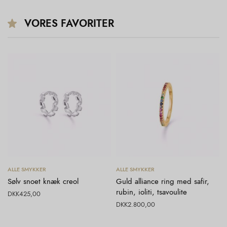
VORES FAVORITER
Tilføj til kurv
Vælg muligheder
ALLE SMYKKER
ALLE SMYKKER
Sølv snoet knæk creol
Guld alliance ring med safir,
rubin, ioliti, tsavoulite
DKK
425,00
DKK
2.800,00