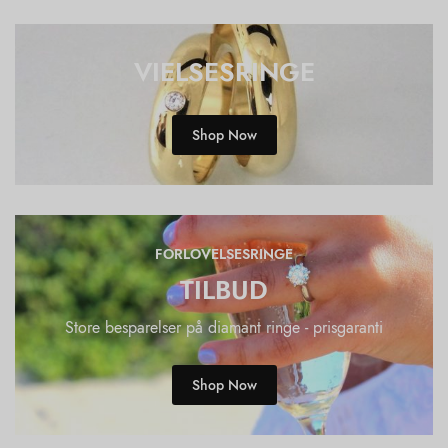
VIELSESRINGE
Shop Now
FORLOVELSESRINGE
TILBUD
Store besparelser på diamant ringe - prisgaranti
Shop Now