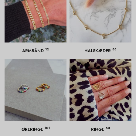
12
38
ARMBÅND
HALSKÆDER
101
50
ØRERINGE
RINGE