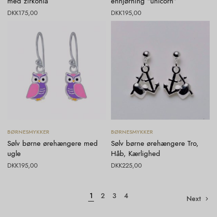
med zirkonia
enhjørning “unicorn”
DKK
175,00
DKK
195,00
Tilføj til kurv
Tilføj til kurv
BØRNESMYKKER
BØRNESMYKKER
Sølv børne ørehængere med
Sølv børne ørehængere Tro,
ugle
Håb, Kærlighed
DKK
195,00
DKK
225,00
1
2
3
4
Next