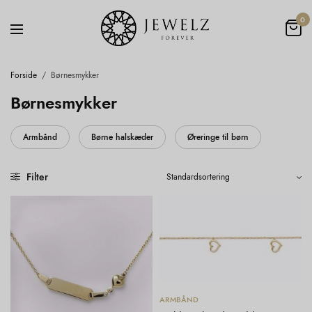
0
Forside
/
Børnesmykker
Børnesmykker
Armbånd
Børne halskæder
Øreringe til børn
Filter
Tilføj til kurv
ARMBÅND