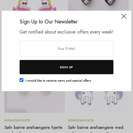
Sign Up to Our Newsletter
Tilføj til kurv
Tilføj til kurv
BØRNESMYKKER
BØRNESMYKKER
Get notified about exclusive offers every week!
Sølv børne ørehænger med
Sølv børne ørehængere hjerte
havfrue
med zirkonia
DKK
195,00
DKK
195,00
SIGN UP
I would like to receive news and special offers.
Tilføj til kurv
Tilføj til kurv
BØRNESMYKKER
BØRNESMYKKER
Sølv børne ørehængere hjerte
Sølv børne ørehængere med