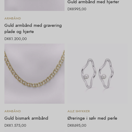
Guld armbånd med hjerter
DKK
995,00
Tilføj til kurv
ARMBÅND
Guld armbånd med gravering
plade og hjerte
DKK
1.200,00
Tilføj til kurv
Tilføj til kurv
ARMBÅND
ALLE SMYKKER
Guld bismark armbånd
Øreringe i sølv med perle
DKK
1.575,00
DKK
695,00