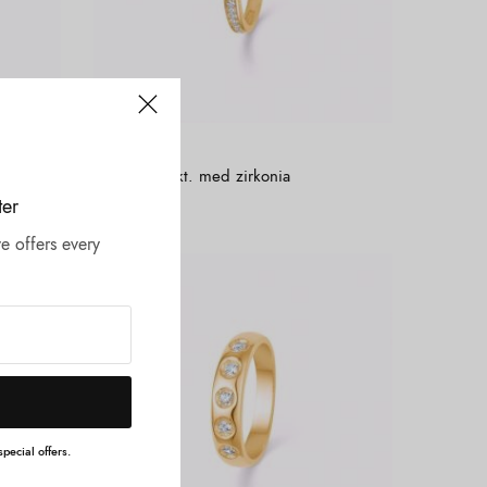
Læs mere
ALLE SMYKKER
Guld ring 8kt. med zirkonia
ter
e offers every
pecial offers.