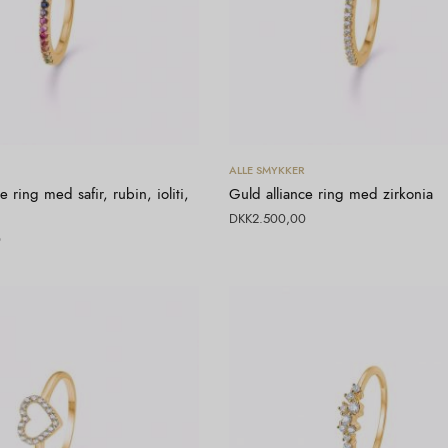
Vælg muligheder
Vælg muligheder
ALLE SMYKKER
e ring med safir, rubin, ioliti,
Guld alliance ring med zirkonia
DKK
2.500,00
0