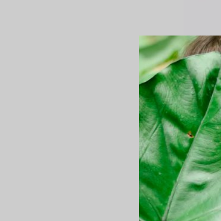
ALLE SMYKKER
Guld ring 8
DKK
1.250,00