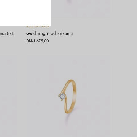
Vælg muligheder
ALLE SMYKKER
nia 8kt.
Guld ring med zirkonia
DKK
1.675,00