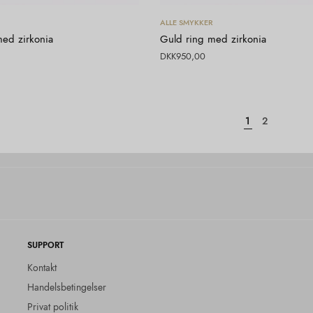
Vælg muligheder
Vælg muligheder
ALLE SMYKKER
ed zirkonia
Guld ring med zirkonia
DKK
950,00
1
2
SUPPORT
Kontakt
Handelsbetingelser
Privat politik