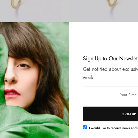
Vælg muligheder
Vælg muligheder
ALLE SMYKKER
kt. hjerte med zirkonia
Guld ring 8kt. med zirkonia
DKK
1.575,00
Sign Up to Our Newslet
Get notified about exclusiv
week!
SIGN UP
I would like to receive news and s