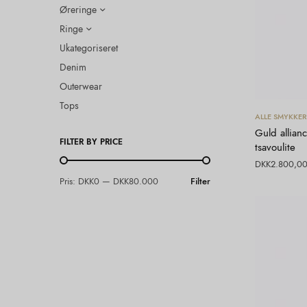
Øreringe
Ringe
Ukategoriseret
Denim
Outerwear
Tops
ALLE SMYKKER
Guld allianc
FILTER BY PRICE
tsavoulite
DKK
2.800,0
Pris:
DKK0
—
DKK80.000
Filter