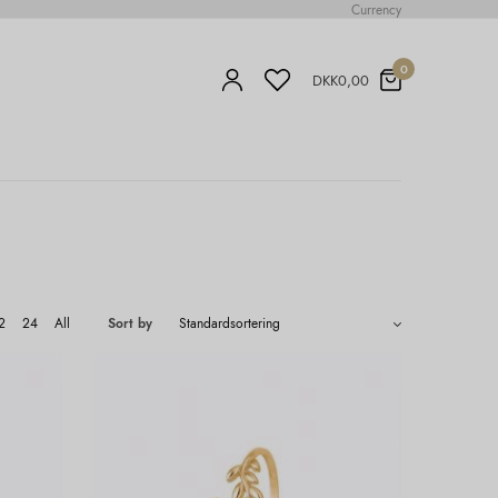
Currency
0
DKK
0,00
2
24
All
Sort by