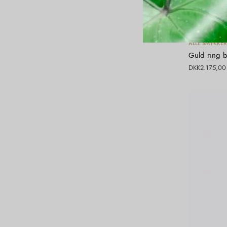
ALLE SMYKKER
Guld ring b
DKK
2.175,00